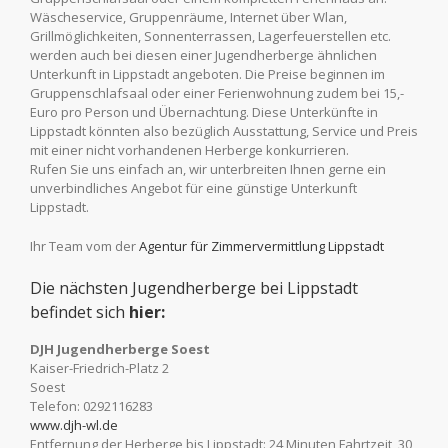
Wäscheservice, Gruppenräume, Internet über Wlan,
Grillmöglichkeiten, Sonnenterrassen, Lagerfeuerstellen etc.
werden auch bei diesen einer Jugendherberge ähnlichen
Unterkunft in Lippstadt angeboten. Die Preise beginnen im
Gruppenschlafsaal oder einer Ferienwohnung zudem bei 15,-
Euro pro Person und Übernachtung. Diese Unterkünfte in
Lippstadt könnten also bezüglich Ausstattung, Service und Preis
mit einer nicht vorhandenen Herberge konkurrieren.
Rufen Sie uns einfach an, wir unterbreiten Ihnen gerne ein
unverbindliches Angebot für eine günstige Unterkunft
Lippstadt.
Ihr Team vom der
Agentur für Zimmervermittlung Lippstadt
Die nächsten Jugendherberge bei Lippstadt
befindet sich
hier:
DJH Jugendherberge Soest
Kaiser-Friedrich-Platz 2
Soest
Telefon: 0292116283
www.djh-wl.de
Entfernung der Herberge bis Lippstadt: 24 Minuten Fahrtzeit, 30