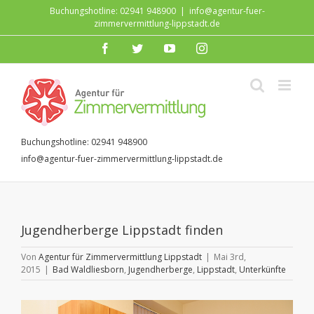
Zum
Buchungshotline: 02941 948900
|
info@agentur-fuer-
Inhalt
zimmervermittlung-lippstadt.de
springen
facebook
twitter
youtube
instagram
Buchungshotline: 02941 948900
info@agentur-fuer-zimmervermittlung-lippstadt.de
Jugendherberge Lippstadt finden
Von
Agentur für Zimmervermittlung Lippstadt
|
Mai 3rd,
2015
|
Bad Waldliesborn
,
Jugendherberge
,
Lippstadt
,
Unterkünfte
Zeige