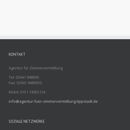
KONTAKT
Agentur für Zimmervermittlung
Tel: 02941 948900
Fax: 02941 9489050
Mobil: 0151 14955124
info@agentur-fuer-zimmervermittlung-lippstadt.de
SOZIALE NETZWERKE