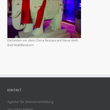
Elefanten vor dem China Restaurant Neue Welt
Bad Waldliesborn
KONTAKT
Agentur für Zimmervermittlung
Tel: 02941 948900