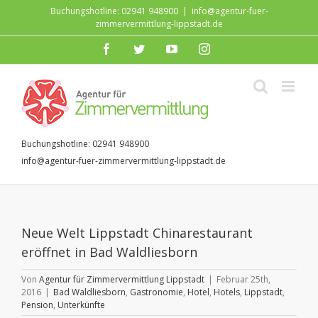
Zum
Buchungshotline: 02941 948900
|
info@agentur-fuer-
Inhalt
zimmervermittlung-lippstadt.de
springen
facebook
twitter
youtube
instagram
Buchungshotline: 02941 948900
info@agentur-fuer-zimmervermittlung-lippstadt.de
Neue Welt Lippstadt Chinarestaurant
eröffnet in Bad Waldliesborn
Von
Agentur für Zimmervermittlung Lippstadt
|
Februar 25th,
2016
|
Bad Waldliesborn
,
Gastronomie
,
Hotel
,
Hotels
,
Lippstadt
,
Pension
,
Unterkünfte