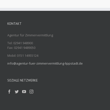
KONTAKT
Agentur für Zimmervermittlung
Tel: 02941 948900
Fax: 02941 9489050
Mobil: 0151 14955124
info@agentur-fuer-zimmervermittlung-lippstadt.de
SOZIALE NETZWERKE