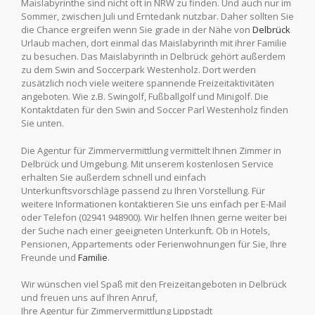
Maislabyrinthe sind nicht oft in NRW zu finden. U
nd auch nur im
Sommer, zwischen Juli und Erntedank nutzbar. D
aher sollten Sie
die Chance
ergreifen
wenn Sie grade in der Nähe von
Delbrück
Urlaub machen, dort einmal das Maislabyrinth mit ihrer Familie
zu besuchen. Das Maislabyrinth in Delbrück gehört außerdem
zu dem Swin and Soccerpark Westenholz. Dort werden
zusätzlich noch viele weitere spannende Freizeitaktivitäten
angeboten.
Wie z.B. Swingolf, Fußballgolf und Minigolf. Die
Kontaktdaten für den Swin and Soccer Parl Westenholz finden
Sie unten.
Die Agentur für Zimmervermittlung vermittelt Ihnen Zimmer in
Delbrück und Umgebung. Mit unserem kostenlosen Service
erhalten Sie außerdem schnell und einfach
Unterkunftsvorschläge passend zu Ihren Vorstellung. Für
weitere Informationen kontaktieren Sie uns einfach per E-Mail
oder Telefon (02941 948900). Wir helfen Ihnen gerne weiter bei
der Suche nach einer geeigneten Unterkunft. Ob in Hotels,
Pensionen, Appartements oder Ferienwohnungen für Sie, Ihre
Freunde und
Familie
.
Wir wünschen viel Spaß mit den Freizeitangeboten in Delbrück
und freuen uns auf Ihren Anruf,
Ihre Agentur für Zimmervermittlung Lippstadt