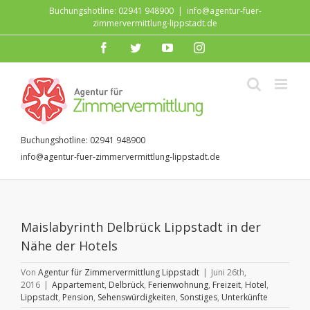
Zum
Buchungshotline: 02941 948900
|
info@agentur-fuer-
Inhalt
zimmervermittlung-lippstadt.de
springen
facebook
twitter
youtube
instagram
Buchungshotline: 02941 948900
info@agentur-fuer-zimmervermittlung-lippstadt.de
Maislabyrinth Delbrück Lippstadt in der
Nähe der Hotels
Von
Agentur für Zimmervermittlung Lippstadt
|
Juni 26th,
2016
|
Appartement
,
Delbrück
,
Ferienwohnung
,
Freizeit
,
Hotel
,
Lippstadt
,
Pension
,
Sehenswürdigkeiten
,
Sonstiges
,
Unterkünfte