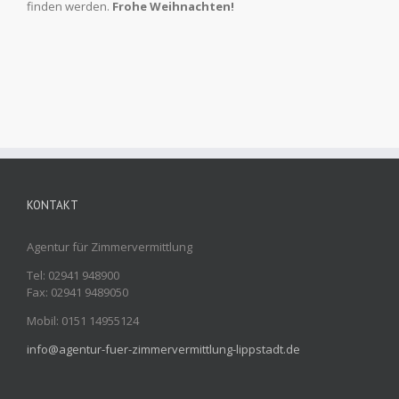
finden werden.
Frohe Weihnachten!
KONTAKT
Agentur für Zimmervermittlung
Tel: 02941 948900
Fax: 02941 9489050
Mobil: 0151 14955124
info@agentur-fuer-zimmervermittlung-lippstadt.de