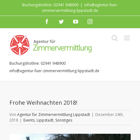
Zum
Buchungshotline: 02941 948900
|
info@agentur-fuer-
Inhalt
zimmervermittlung-lippstadt.de
springen
facebook
twitter
youtube
instagram
Buchungshotline: 02941 948900
info@agentur-fuer-zimmervermittlung-lippstadt.de
Frohe Weihnachten 2018!
Von
Agentur für Zimmervermittlung Lippstadt
|
Dezember 24th,
2018
|
Events
,
Lippstadt
,
Sonstiges
Zeige