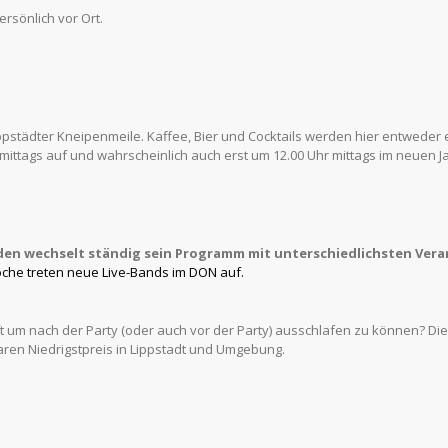
rsönlich vor Ort.
 Lippstädter Kneipenmeile. Kaffee, Bier und Cocktails werden hier entweder 
mittags auf und wahrscheinlich auch erst um 12.00 Uhr mittags im neuen J
den wechselt ständig sein
Programm mit unterschiedlichsten Vera
che treten neue Live-Bands
im DON
auf.
t um nach der Party (oder auch vor der Party) ausschlafen zu können? Di
en Niedrigstpreis in Lippstadt und Umgebung.