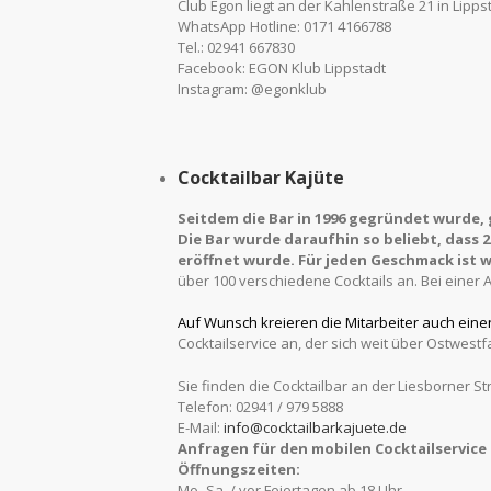
Club Egon liegt an der Kahlenstraße 21 in Lipps
WhatsApp Hotline: 0171 4166788
Tel.: 02941 667830
Facebook: EGON Klub Lippstadt
Instagram: @egonklub
Cocktailbar Kajüte
Seitdem die Bar in 1996 gegründet wurde, 
Die Bar wurde daraufhin so beliebt, das
s
2
eröffnet wurde.
Für jeden Geschmack ist w
über 100 verschiedene Cocktails an. Bei einer
Auf
Wunsch kreieren die Mitarbeiter auch eine
Cocktailservice an, der sich weit über Ostwestf
Sie finden die Cocktailbar an der Liesborner St
Telefon: 02941 / 979 5888
E-Mail:
info@cocktailbarkajuete.de
Anfragen für den mobilen Cocktailservice 
Öffnungszeiten:
Mo.-Sa. / vor Feiertagen ab 18 Uhr