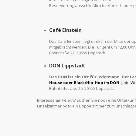
Reservierung ausschließlich telefonisch oder pe
Café Einstein
Das Café Einstein liegt direkt in der Mitte der
mitgebracht werden. Die Tür geht um 12.00 Uhr 
Poststraße 22, 59555 Lippstadt
DON Lippstadt
Das DON ist ein Ort für jedermann.
Der La
House oder Black/Hip-Hop
im DON
.
Jede Wo
Bahnhofstraße 20, 59555 Lippstadt
.
Interesse am Feiern? Suchen Sie noch eine Unterkunf
Einzelzimmer oder ein Doppelzimmer zum unschlagbar