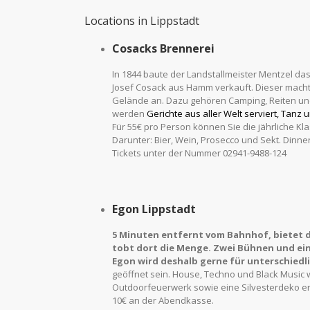
Locations in Lippstadt
Cosacks Brennerei
In 1844 baute der Landstallmeister Mentzel da
Josef Cosack aus Hamm verkauft. Dieser machte 
Gelände an. Dazu gehören Camping, Reiten und m
werden
Gerichte aus aller Welt
serviert,
Tanz u
Für 55€ pro Person können Sie die jährliche Kl
Darunter: Bier, Wein, Prosecco und Sekt. Dinne
Tickets unter der Nummer 02941-9488-124
Egon Lippstadt
5 Minuten
entfernt
vom Bahnhof, bietet d
tobt dort die Menge. Zwei Bühnen und ei
Egon wird deshalb gerne für
unterschiedl
geöffnet sein. House, Techno und Black Music w
Outdoorfeuerwerk sowie eine Silvesterdeko e
10€ an der Abendkasse.