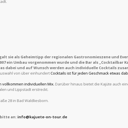
tadt.
galt sie als Geheimtipp der regionalen Gastronomie
s
zene und Even
007 ein Umbau vorgenommen wurde und die Bar als „Cocktailbar K
as dabei und auf Wunsch werden auch individuelle Cocktail
s
zusam
 Auswahl von über einhundert
Cocktails
ist
für jeden Geschmack etwas dab
n vollkommen individuellen Mix.
Darüber hinaus bietet die Kajüte auch ein
alen und Lippstadt erstreckt.
raße 28 in Bad Waldliesborn.
bitte an:
info@kajuete-on-tour.de