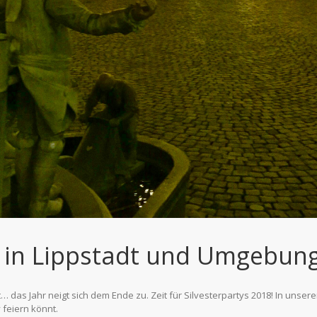
8 in Lippstadt und Umgebun
… das Jahr neigt sich dem Ende zu. Zeit für Silvesterpartys 2018! In unserem
 feiern könnt.