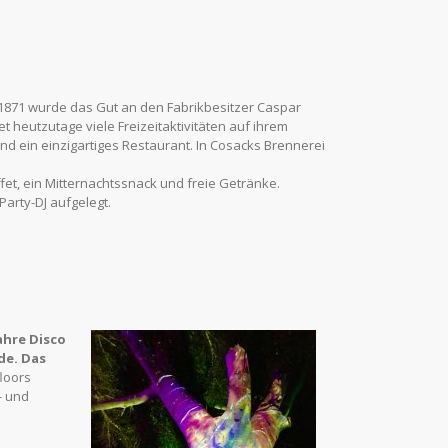
n 1871 wurde das Gut an den Fabrikbesitzer Caspar
 heutzutage viele Freizeitaktivitäten auf ihrem
nd ein einzigartiges Restaurant. In Cosacks Brennerei
fet, ein Mitternachtssnack und freie Getränke.
arty-DJ aufgelegt.
ahre Disco
de.
Das
loors
- und