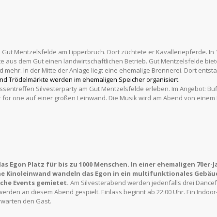
s Gut Mentzelsfelde am Lipperbruch. Dort züchtete er Kavalleriepferde. I
aus dem Gut einen landwirtschaftlichen Betrieb. Gut Mentzelsfelde bietet
ehr. In der Mitte der Anlage liegt eine ehemalige Brennerei. Dort entsta
nd Trödelmärkte
werden im
ehemaligen Speicher
organisiert
.
assentreffen Silvesterparty am Gut Mentzelsfelde erleben. Im Angebot: Buf
r for one auf einer großen Leinwand. Die Musik wird am Abend von einem P
as Egon Platz für bis zu 1000 Menschen.
In einer ehemaligen 70er-J
ne Kinoleinwand wandeln das Egon in ein multifunktionales Gebäu
iche
Events gemietet.
Am Silvesterabend werden jedenfalls drei Dancef
erden an diesem Abend gespielt. Einlass beginnt ab 22:00 Uhr. Ein Indoor
rwarten den Gast.