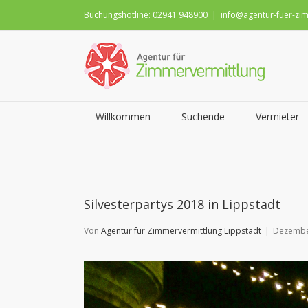
Zum
Buchungshotline: 02941 948900
|
info@agentur-fuer-zim
Inhalt
springen
Suche
Willkommen
Suchende
Vermieter
nach:
Silvesterpartys 2018 in Lippstadt
Von
Agentur für Zimmervermittlung Lippstadt
|
Dezembe
Zeige
grösseres
Bild