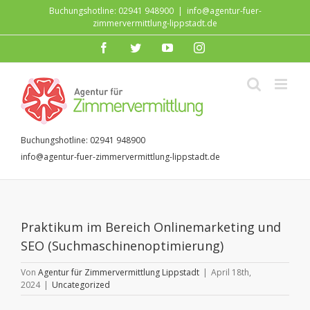
Zum
Buchungshotline: 02941 948900
|
info@agentur-fuer-
Inhalt
zimmervermittlung-lippstadt.de
springen
facebook
twitter
youtube
instagram
Buchungshotline: 02941 948900
info@agentur-fuer-zimmervermittlung-lippstadt.de
Praktikum im Bereich Onlinemarketing und
SEO (Suchmaschinenoptimierung)
Von
Agentur für Zimmervermittlung Lippstadt
|
April 18th,
2024
|
Uncategorized