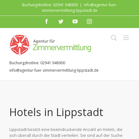
Zum
Buchungshotline: 02941 948900
|
info@agentur-fuer-
Inhalt
zimmervermittlung-lippstadt.de
springen
facebook
twitter
youtube
instagram
Buchungshotline: 02941 948900
info@agentur-fuer-zimmervermittlung-lippstadt.de
Hotels in Lippstadt
Lippstadt besitzt eine beeindruckende Anzahl an Hotels, die
sich überall durch die Stadt verteilen. Sie sind auf der Suche