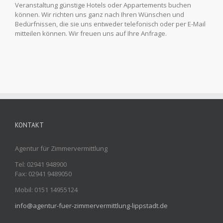
Veranstaltung günstige Hotels oder Appartements buchen
können. Wir richten uns ganz nach Ihren Wünschen und
Bedürfnissen, die sie uns entweder telefonisch oder per E-Mail
mitteilen können. Wir freuen uns auf Ihre Anfrage.
KONTAKT
Agentur für Zimmervermittlung
Tel: 02941 948900
Fax: 02941 9489050
Mobil: 0151 14955124
info@agentur-fuer-zimmervermittlung-lippstadt.de