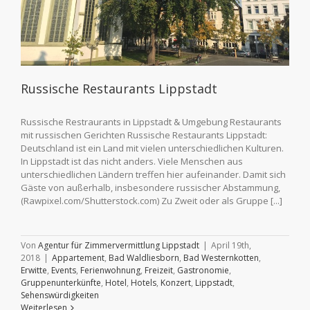
Russische Restaurants Lippstadt
Russische Restraurants in Lippstadt & Umgebung Restaurants
mit russischen Gerichten Russische Restaurants Lippstadt:
Deutschland ist ein Land mit vielen unterschiedlichen Kulturen.
In Lippstadt ist das nicht anders. Viele Menschen aus
unterschiedlichen Ländern treffen hier aufeinander. Damit sich
Gäste von außerhalb, insbesondere russischer Abstammung,
(Rawpixel.com/Shutterstock.com) Zu Zweit oder als Gruppe [...]
Von
Agentur für Zimmervermittlung Lippstadt
|
April 19th,
2018
|
Appartement
,
Bad Waldliesborn
,
Bad Westernkotten
,
Erwitte
,
Events
,
Ferienwohnung
,
Freizeit
,
Gastronomie
,
Gruppenunterkünfte
,
Hotel
,
Hotels
,
Konzert
,
Lippstadt
,
Sehenswürdigkeiten
Weiterlesen