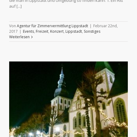
die man in Lippstadt und Umgebung so finden kann: 1. Ein Ritt
auf [...]
Von
Agentur für Zimmervermittlung Lippstadt
|
Februar 22nd,
2017
|
Events
,
Freizeit
,
Konzert
,
Lippstadt
,
Sonstiges
Weiterlesen