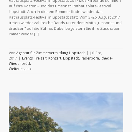
Rathausplatz-Festival in Lippstadt 2017 Musikfreunde kommen
auf ihre Kosten - und das umsonst! Rathausplatz-Festival
Lippstadt: Auch in diesem Sommer findet wieder das
Rathausplatz-Festival in Lippstadt statt. Vom 3.-26. August 2017
treten wieder zahlreiche Bands unter dem Motto „umsonst und
draußen“ auf die Bühne. Dabei begeistern Sie ihre Zuschauer
immer wieder [...]
Von
Agentur für Zimmervermittlung Lippstadt
|
Juli 3rd,
2017
|
Events
,
Freizeit
,
Konzert
,
Lippstadt
,
Paderborn
,
Rheda-
Wiedenbrück
Weiterlesen