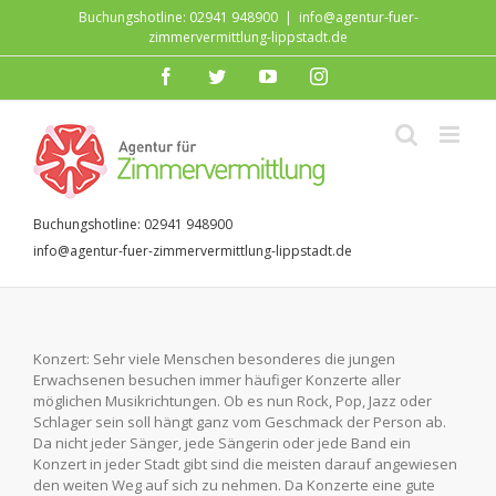
Zum
Buchungshotline: 02941 948900
|
info@agentur-fuer-
Inhalt
zimmervermittlung-lippstadt.de
springen
facebook
twitter
youtube
instagram
Buchungshotline: 02941 948900
info@agentur-fuer-zimmervermittlung-lippstadt.de
Konzert: Sehr viele Menschen besonderes die jungen
Erwachsenen besuchen immer häufiger Konzerte aller
möglichen Musikrichtungen. Ob es nun Rock, Pop, Jazz oder
Schlager sein soll hängt ganz vom Geschmack der Person ab.
Da nicht jeder Sänger, jede Sängerin oder jede Band ein
Konzert in jeder Stadt gibt sind die meisten darauf angewiesen
den weiten Weg auf sich zu nehmen. Da Konzerte eine gute