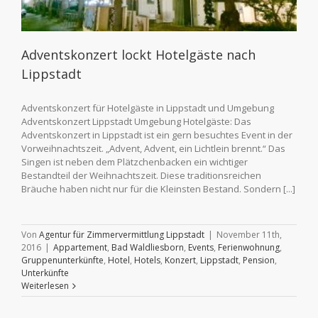
Adventskonzert lockt Hotelgäste nach
Lippstadt
Adventskonzert für Hotelgäste in Lippstadt und Umgebung
Adventskonzert Lippstadt Umgebung Hotelgäste: Das
Adventskonzert in Lippstadt ist ein gern besuchtes Event in der
Vorweihnachtszeit. „Advent, Advent, ein Lichtlein brennt.“ Das
Singen ist neben dem Plätzchenbacken ein wichtiger
Bestandteil der Weihnachtszeit. Diese traditionsreichen
Bräuche haben nicht nur für die Kleinsten Bestand. Sondern [...]
Von
Agentur für Zimmervermittlung Lippstadt
|
November 11th,
2016
|
Appartement
,
Bad Waldliesborn
,
Events
,
Ferienwohnung
,
Gruppenunterkünfte
,
Hotel
,
Hotels
,
Konzert
,
Lippstadt
,
Pension
,
Unterkünfte
Weiterlesen