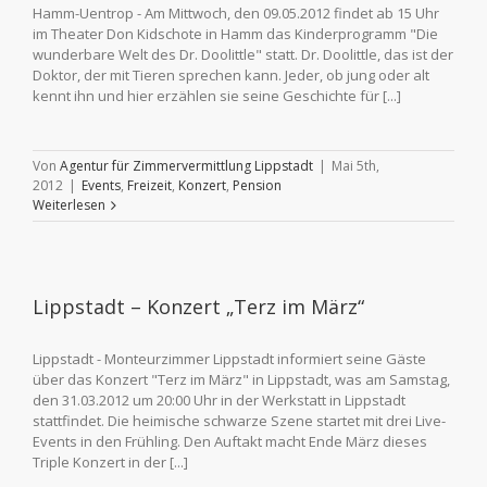
Hamm-Uentrop - Am Mittwoch, den 09.05.2012 findet ab 15 Uhr
im Theater Don Kidschote in Hamm das Kinderprogramm "Die
wunderbare Welt des Dr. Doolittle" statt. Dr. Doolittle, das ist der
Doktor, der mit Tieren sprechen kann. Jeder, ob jung oder alt
kennt ihn und hier erzählen sie seine Geschichte für [...]
Von
Agentur für Zimmervermittlung Lippstadt
|
Mai 5th,
2012
|
Events
,
Freizeit
,
Konzert
,
Pension
Weiterlesen
Lippstadt – Konzert „Terz im März“
Lippstadt - Monteurzimmer Lippstadt informiert seine Gäste
über das Konzert "Terz im März" in Lippstadt, was am Samstag,
den 31.03.2012 um 20:00 Uhr in der Werkstatt in Lippstadt
stattfindet. Die heimische schwarze Szene startet mit drei Live-
Events in den Frühling. Den Auftakt macht Ende März dieses
Triple Konzert in der [...]