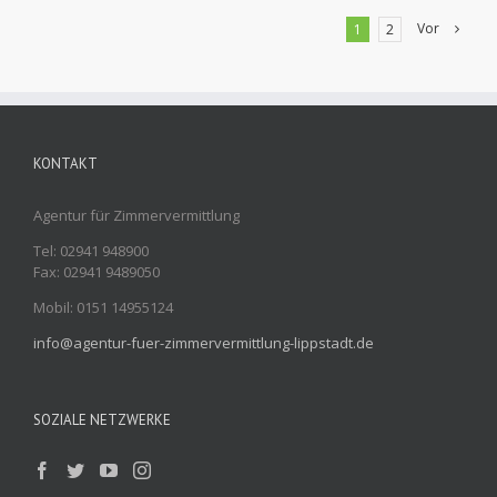
Vor
1
2
KONTAKT
Agentur für Zimmervermittlung
Tel: 02941 948900
Fax: 02941 9489050
Mobil: 0151 14955124
info@agentur-fuer-zimmervermittlung-lippstadt.de
SOZIALE NETZWERKE