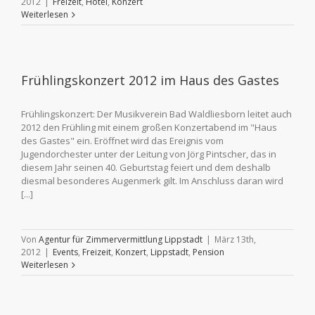
2012
|
Freizeit
,
Hotel
,
Konzert
Weiterlesen
Frühlingskonzert 2012 im Haus des Gastes
Frühlingskonzert: Der Musikverein Bad Waldliesborn leitet auch
2012 den Frühling mit einem großen Konzertabend im "Haus
des Gastes" ein. Eröffnet wird das Ereignis vom
Jugendorchester unter der Leitung von Jörg Pintscher, das in
diesem Jahr seinen 40. Geburtstag feiert und dem deshalb
diesmal besonderes Augenmerk gilt. Im Anschluss daran wird
[...]
Von
Agentur für Zimmervermittlung Lippstadt
|
März 13th,
2012
|
Events
,
Freizeit
,
Konzert
,
Lippstadt
,
Pension
Weiterlesen